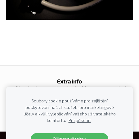
Extra info
Veškeré námi vyrobené výrobky jsou v souladu
se směrnicí Evropského parlamentu a Rady
Soubory cookie používáme pro zajištění
2002/95/ES o omezení používání určitých
poskytování našich služeb, pro marketingové
nebezpečných látek v elektrických a
účely a kvůli vylepšování vašeho uživatelského
elektronických zařízeních.
komfortu.
Přizpůsobit